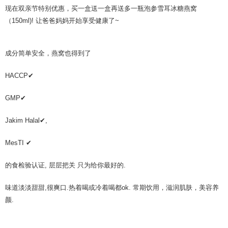
现在双亲节特别优惠，买一盒送一盒再送多一瓶泡参雪耳冰糖燕窝
（150ml)! 让爸爸妈妈开始享受健康了~
成分简单安全，燕窝也得到了
HACCP✔
GMP✔
Jakim Halal✔,
MesTI ✔
的食检验认证, 层层把关 只为给你最好的.
味道淡淡甜甜,很爽口.热着喝或冷着喝都ok. 常期饮用，滋润肌肤，美容养
颜.