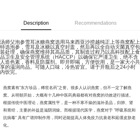
Retail Delivery
Shipping Rates
Retail Delivery
Description
Recommendations
汤师父泡参雪耳冰糖燕窝选用马来西亚沙捞越纯正上等燕窝配上
特选泡参，雪耳及冰糖以真空封盖，然后再以全自动灭菌真空包
装处理，确保燕窝维持其高品质，其制造过程乃以高科技配上食
品卫生及安全管理系统（HACCP）以确保它严谨卫生，绝不含
人造色素，香料及防腐剂。即开即喝，方便饮用，是一家大小共
享的滋润尚品。可随人口味，冷热皆宜。请于开瓶后之24小时
内饮完。
燕窝素有“东方珍品，稀世名药”之誉。很多人认识燕窝，但不一定了解燕
窝。从明朝开始，大概有十几种中医药典籍都有对燕窝的功效进行描述。
根据传统中医理论，燕窝属性平，是一种不寒不燥的滋补圣品，归肺、肾
和胃经，主要的补益是滋阴润燥。而根据现代医学，燕窝对于 ”呼吸系统和
抗病毒“ 具有广谱抑制作用，同时还能提高人体免疫力抗衰老和延缓皮肤老
化。