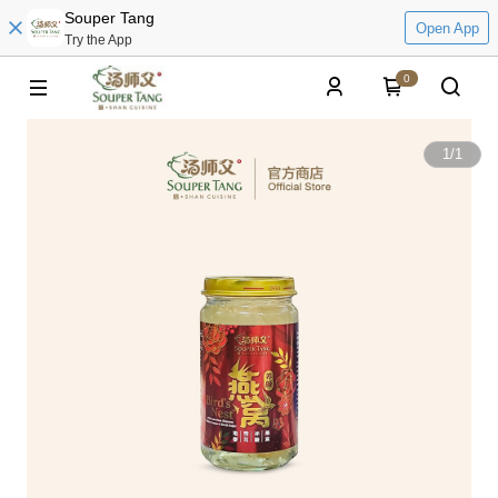
Souper Tang
Open App
Try the App
0
1
/
1