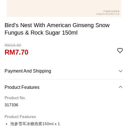
Bird's Nest With American Ginseng Snow
Fungus & Rock Sugar 150ml
RM19.90
RM7.70
Payment And Shipping
Payment Method
Product Features
Credit Card
Product No.
Online Banking
317336
More info
Only supports Maybank, CIMB Bank, Public Bank, RHB Bank, Hong
Product Features
Leong Bank, Bank Islam, AmBank, BSN Bank.
Shipping Method
泡参雪耳冰糖燕窝150ml x 1